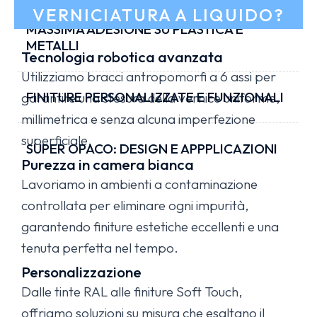
VERNICIATURA A LIQUIDO?
MASSIMA ADESIONE SU PLASTICA E
METALLI
Tecnologia robotica avanzata
Utilizziamo bracci antropomorfi a 6 assi per
FINITURE PERSONALIZZATE E FUNZIONALI
garantire una stesura della vernice uniforme,
millimetrica e senza alcuna imperfezione
superficiale.
SUPER OPACO: DESIGN E APPPLICAZIONI
Purezza in camera bianca
Lavoriamo in ambienti a contaminazione
controllata per eliminare ogni impurità,
garantendo finiture estetiche eccellenti e una
tenuta perfetta nel tempo.
Personalizzazione
Dalle tinte RAL alle finiture Soft Touch,
offriamo soluzioni su misura che esaltano il