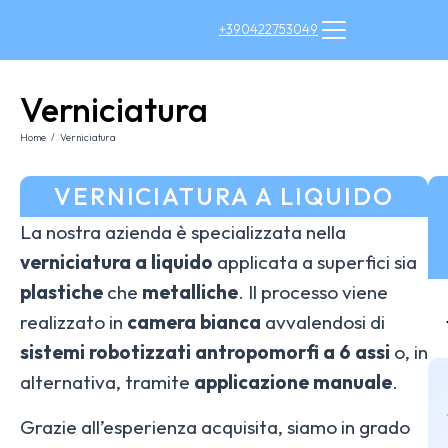
+390422753049
Verniciatura
Home
Verniciatura
Tu sei qui:
VERNICIATURA A LIQUIDO
La nostra azienda è specializzata nella
verniciatura a liquido
applicata a superfici sia
plastiche
che
metalliche
. Il processo viene
realizzato in
camera bianca
avvalendosi di
sistemi robotizzati antropomorfi a 6 assi
o, in
alternativa, tramite
applicazione manuale
.
Grazie all’esperienza acquisita, siamo in grado